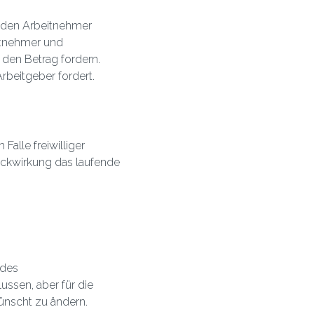
r den Arbeitnehmer
itnehmer und
 den Betrag fordern.
rbeitgeber fordert.
alle freiwilliger
ückwirkung das laufende
 des
lussen, aber für die
wünscht zu ändern.