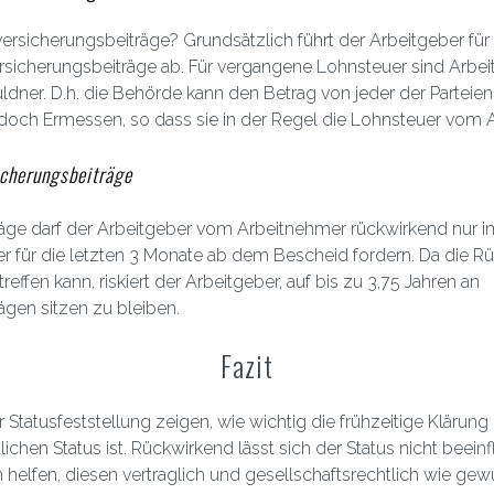
versicherungsbeiträge? Grundsätzlich führt der Arbeitgeber fü
rsicherungsbeiträge ab. Für vergangene Lohnsteuer sind Arbe
ner. D.h. die Behörde kann den Betrag von jeder der Parteien
doch Ermessen, so dass sie in der Regel die Lohnsteuer vom A
icherungsbeiträge
äge darf der Arbeitgeber vom Arbeitnehmer rückwirkend nur im F
r für die letzten 3 Monate ab dem Bescheid fordern. Da die R
reffen kann, riskiert der Arbeitgeber, auf bis zu 3,75 Jahren an
ägen sitzen zu bleiben.
Fazit
 Statusfeststellung zeigen, wie wichtig die frühzeitige Klärung
ichen Status ist. Rückwirkend lässt sich der Status nicht beeinf
 helfen, diesen vertraglich und gesellschaftsrechtlich wie ge