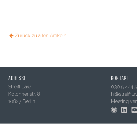
Zurück zu allen Artikeln
ADRESSE
KONTAKT
Streiff Law
030 5 444 
Kolonnenstr. 8
hi@streiff.l
10827 Berlin
Meeting ver