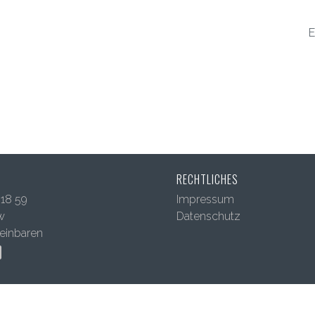
E
RECHTLICHES
518 59
Impressum
aw
Datenschutz
einbaren