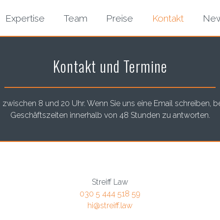
Expertise
Team
Preise
Kontakt
Ne
Kontakt und Termine
ag zwischen 8 und 20 Uhr. Wenn Sie uns eine Email schreiben
Geschäftszeiten innerhalb von 48 Stunden zu antworten.
Streiff Law
030 5 444 518 59
hi@streiff.law