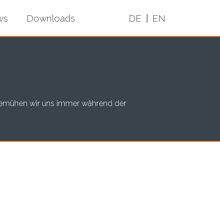
ws
Downloads
DE
|
EN
, bemühen wir uns immer während der