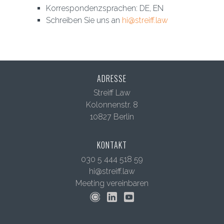
Korrespondenzsprachen: DE, EN
Schreiben Sie uns an
hi@streiff.law
ADRESSE
Streiff Law
Kolonnenstr. 8
10827 Berlin
KONTAKT
030 5 444 518 59
hi@streiff.law
Meeting vereinbaren