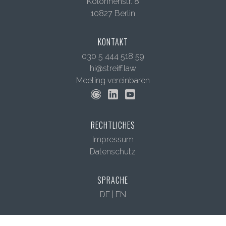
Kolonnenstr. 8
10827 Berlin
KONTAKT
030 5 444 518 59
hi@streiff.law
Meeting vereinbaren
RECHTLICHES
Impressum
Datenschutz
SPRACHE
DE
|
EN