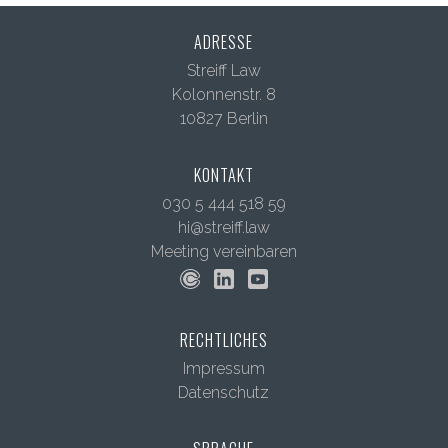
ADRESSE
Streiff Law
Kolonnenstr. 8
10827 Berlin
KONTAKT
030 5 444 518 59
hi@streiff.law
Meeting vereinbaren
RECHTLICHES
Impressum
Datenschutz