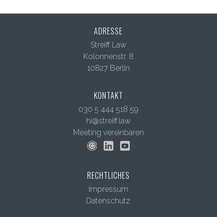
ADRESSE
Streiff Law
Kolonnenstr. 8
10827 Berlin
KONTAKT
030 5 444 518 59
hi@streiff.law
Meeting vereinbaren
RECHTLICHES
Impressum
Datenschutz